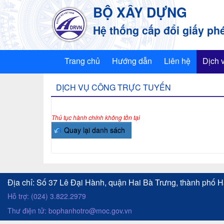
Truy cập nội dung luôn
BỘ XÂY DỰNG
Hệ thống cấp đổi giấy phé
Trang chủ
Hướng dẫn
Liên hệ
Dịch 
D
DỊCH VỤ CÔNG TRỰC TUYẾN
ị
c
Thủ tục hành chính không tồn tại
h
v
ụ
c
Địa chỉ: Số 37 Lê Đại Hành, quận Hai Bà Trưng, thành phố H
ô
Hỗ trợ: (024) 3.822.2979
n
Thư điện tử: bophanhotro@moc.gov.vn
g