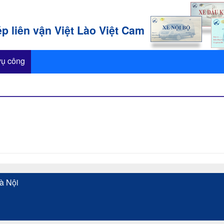
p liên vận Việt Lào Việt Cam
vụ công
à Nội