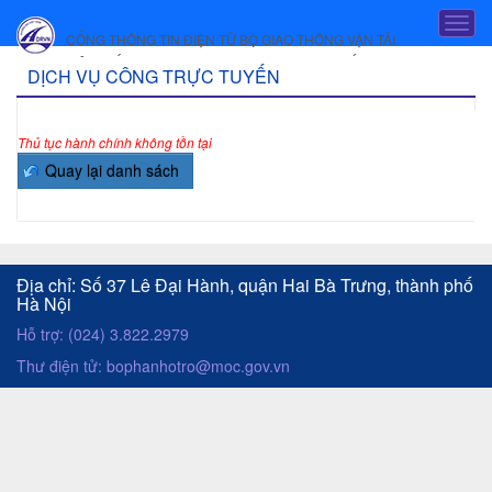
Truy cập nội dung luôn
T
CỔNG THÔNG TIN ĐIỆN TỬ BỘ GIAO THÔNG VẬN TẢI
o
HỆ THỐNG DỊCH VỤ CÔNG TRỰC TUYẾN
g
D
DỊCH VỤ CÔNG TRỰC TUYẾN
g
ị
l
e
c
Thủ tục hành chính không tồn tại
n
a
h
v
v
i
g
ụ
a
c
t
Địa chỉ: Số 37 Lê Đại Hành, quận Hai Bà Trưng, thành phố
i
Hà Nội
ô
o
Hỗ trợ: (024) 3.822.2979
n
n
Thư điện tử: bophanhotro@moc.gov.vn
g
t
r
ự