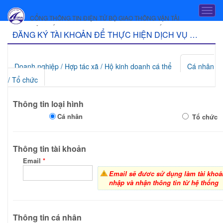
Truy cập nội dung luôn
T
CỔNG THÔNG TIN ĐIỆN TỬ BỘ GIAO THÔNG VẬN TẢI
o
HỆ THỐNG DỊCH VỤ CÔNG TRỰC TUYẾN
g
Đ
ĐĂNG KÝ TÀI KHOẢN ĐỂ THỰC HIỆN DỊCH VỤ CÔNG TRỰC TUYẾN
g
Ă
l
e
N
Doanh nghiệp / Hợp tác xã / Hộ kinh doanh cá thể
Cá nhân
n
a
G
/ Tổ chức
v
K
i
Thông tin loại hình
g
Ý
a
Cá nhân
Tổ chức
T
t
i
À
o
Thông tin tài khoản
I
n
Email
*
K
Email sẽ đươc sử dụng làm tài kho
H
nhập và nhận thông tin từ hệ thống
O
Ả
Thông tin cá nhân