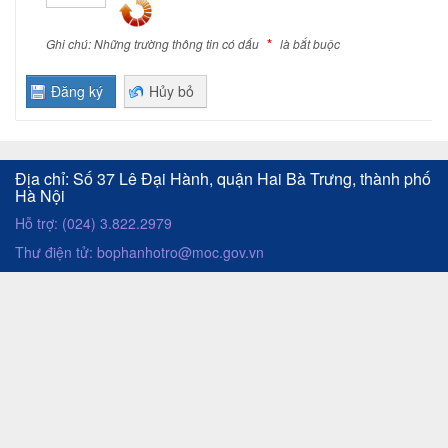
V
Ụ
*
Ghi chú: Những trường thông tin có dấu
là bắt buộc
C
Đăng ký
Hủy bỏ
Ô
N
G
Địa chỉ: Số 37 Lê Đại Hành, quận Hai Bà Trưng, thành phố
T
Hà Nội
R
Hỗ trợ: (024) 3.822.2979
Ự
Thư điện tử: bophanhotro@moc.gov.vn
C
T
U
Y
Ế
N