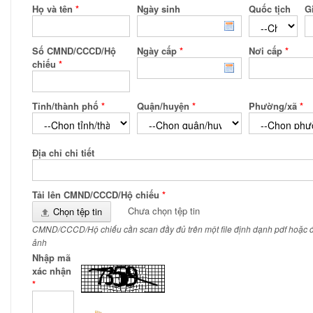
N
Họ và tên
*
Ngày sinh
Quốc tịch
G
Đ
Ể
Số CMND/CCCD/Hộ
Ngày cấp
*
Nơi cấp
*
chiếu
*
T
H
Tỉnh/thành phố
*
Quận/huyện
*
Phường/xã
*
Ự
C
H
Địa chỉ chi tiết
I
Ệ
Tải lên CMND/CCCD/Hộ chiếu
*
Chưa chọn tệp tin
Chọn tệp tin
N
CMND/CCCD/Hộ chiếu cần scan đầy đủ trên một file định dạnh pdf hoặc 
D
ảnh
Ị
Nhập mã
xác nhận
C
*
H