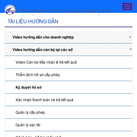
Truy cập nội dung luôn
T
CỔNG THÔNG TIN ĐIỆN TỬ BỘ GIAO THÔNG VẬN TẢI
o
HỆ THỐNG DỊCH VỤ CÔNG TRỰC TUYẾN
g
T
TÀI LIỆU HƯỚNG DẪN
g
à
l
e
Video hướng dẫn cho doanh nghiệp
i
n
a
l
Video hướng dẫn cán bộ tại các sở
v
i
i
Video Cán bộ tiếp nhận & trả kết quả
g
ệ
a
Thẩm định hồ sơ cấp phép
u
t
i
h
Ký duyệt hồ sơ
o
ư
n
Xác nhận thanh toán và trả kết quả
ớ
n
Quản lý cấp phép
g
Quản lý vận tải
d