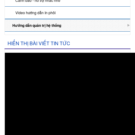
Cảnh báo - hỗ trợ nhắc nhở
ẫ
n
Video hướng dẫn In phôi
Hướng dẫn quản trị hệ thống
H
HIỂN THỊ BÀI VIẾT TIN TỨC
i
ể
n
t
h
ị
b
à
i
v