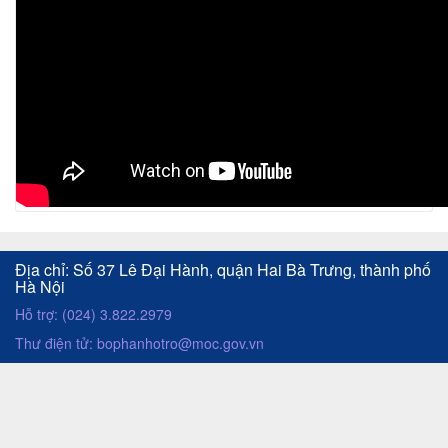
i
ế
t
t
i
n
t
ứ
c
Địa chỉ: Số 37 Lê Đại Hành, quận Hai Bà Trưng, thành phố
Hà Nội
Hỗ trợ: (024) 3.822.2979
Thư điện tử: bophanhotro@moc.gov.vn