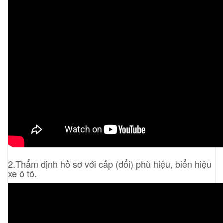
ơ
2.Thẩm định hồ sơ với cấp (đổi) phù hiệu, biển hiệu
xe ô tô.