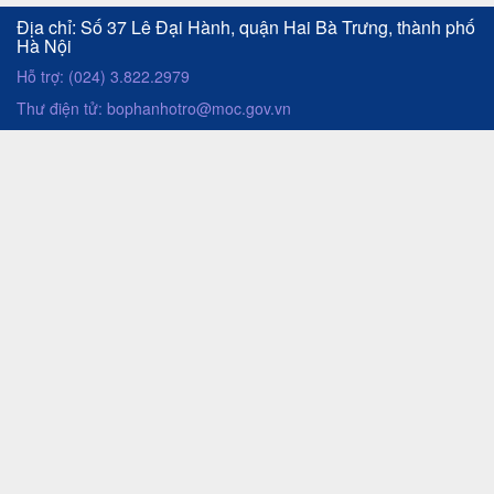
Địa chỉ: Số 37 Lê Đại Hành, quận Hai Bà Trưng, thành phố
Hà Nội
Hỗ trợ: (024) 3.822.2979
Thư điện tử: bophanhotro@moc.gov.vn