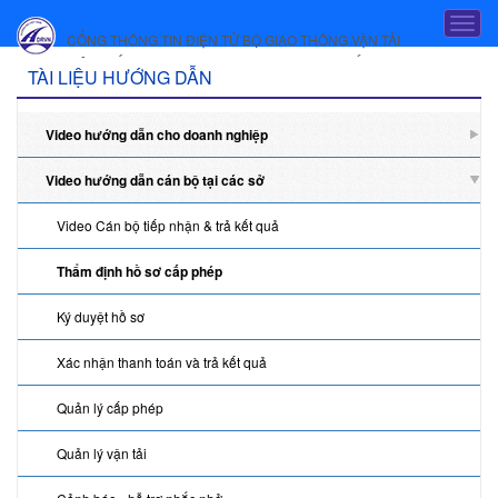
Truy cập nội dung luôn
T
CỔNG THÔNG TIN ĐIỆN TỬ BỘ GIAO THÔNG VẬN TẢI
o
HỆ THỐNG DỊCH VỤ CÔNG TRỰC TUYẾN
g
T
TÀI LIỆU HƯỚNG DẪN
g
à
l
e
Video hướng dẫn cho doanh nghiệp
i
n
a
l
Video hướng dẫn cán bộ tại các sở
v
i
i
Video Cán bộ tiếp nhận & trả kết quả
g
ệ
a
Thẩm định hồ sơ cấp phép
u
t
i
h
Ký duyệt hồ sơ
o
ư
n
Xác nhận thanh toán và trả kết quả
ớ
n
Quản lý cấp phép
g
Quản lý vận tải
d