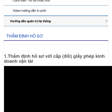
Cảnh báo - hỗ trợ nhắc nhở
ẫ
n
Video hướng dẫn In phôi
Hướng dẫn quản trị hệ thống
T
THẨM ĐỊNH HỒ SƠ
h
ẩ
1.Thẩm định hồ sơ với cấp (đổi) giấy phép kinh
m
doanh vận tải
đ
ị
n
h
h
ồ
s